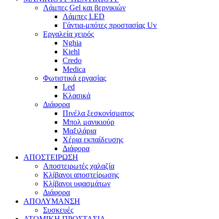
Λάμπες Gel και βερνικιών
Λάμπες LED
Γάντια-μπότες προστασίας Uv
Εργαλεία χειρός
Nghia
Kiehl
Credo
Medica
Φωτιστικά εργασίας
Led
Κλασικά
Διάφορα
Πινέλα ξεσκονίσματος
Μπολ μανικιούρ
Μαξιλάρια
Χέρια εκπαίδευσης
Διάφορα
ΑΠΟΣΤΕΙΡΩΣΗ
Αποστειρωτές χαλαζία
Κλίβανοι αποστείρωσης
Κλίβανοι υφασμάτων
Διάφορα
ΑΠΟΛΥΜΑΝΣΗ
Συσκευές
ΑΤΟΜΙΚΗ ΠΡΟΣΤΑΣΙΑ