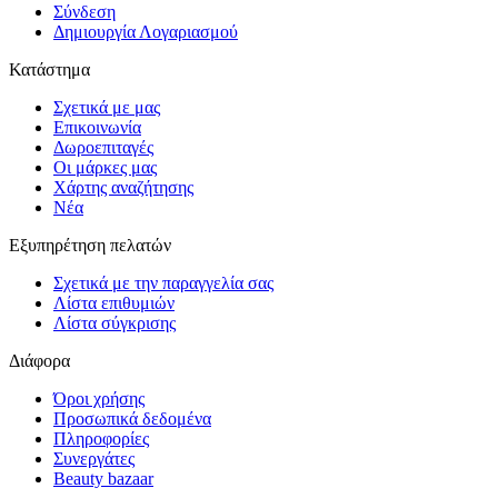
Σύνδεση
Δημιουργία Λογαριασμού
Κατάστημα
Σχετικά με μας
Επικοινωνία
Δωροεπιταγές
Οι μάρκες μας
Χάρτης αναζήτησης
Νέα
Εξυπηρέτηση πελατών
Σχετικά με την παραγγελία σας
Λίστα επιθυμιών
Λίστα σύγκρισης
Διάφορα
Όροι χρήσης
Προσωπικά δεδομένα
Πληροφορίες
Συνεργάτες
Beauty bazaar