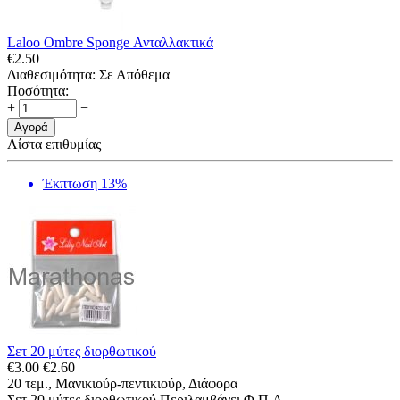
Laloo Ombre Sponge Ανταλλακτικά
€
2.50
Διαθεσιμότητα:
Σε Απόθεμα
Ποσότητα:
+
−
Αγορά
Λίστα επιθυμίας
Έκπτωση 13%
Σετ 20 μύτες διορθωτικού
€
3.00
€
2.60
20 τεμ., Μανικιούρ-πεντικιούρ, Διάφορα
Σετ 20 μύτες διορθωτικού Περιλαμβάνει Φ.Π.Α.