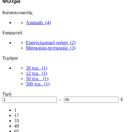
Φίλτρα
Κατασκευαστής
Asianails
(4)
Εφαρμογή
Επαγγελματική χρήση
(2)
Μανικιούρ-πεντικιούρ
(3)
Τεμάχια
20 τεμ.
(1)
12 τεμ.
(1)
50 τεμ.
(1)
500 τεμ.
(1)
Τιμή
–
€
1
17
33
49
65