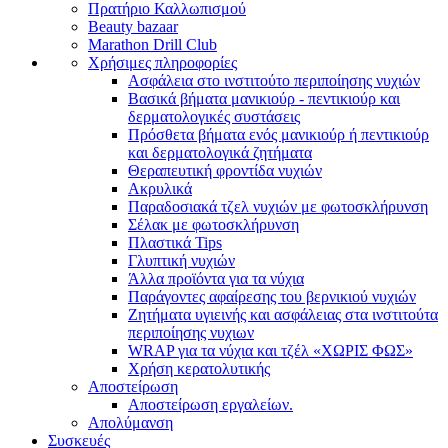
Πρατήριο Καλλωπισμού
Beauty bazaar
Marathon Drill Club
Χρήσιμες πληροφορίες
Ασφάλεια στο ινστιτούτο περιποίησης νυχιών
Βασικά βήματα μανικιούρ - πεντικιούρ και
δερματολογικές συστάσεις
Πρόσθετα βήματα ενός μανικιούρ ή πεντικιούρ
και δερματολογικά ζητήματα
Θεραπευτική φροντίδα νυχιών
Ακρυλικά
Παραδοσιακά τζελ νυχιών με φωτοσκλήρυνση
Σέλακ με φωτοσκλήρυνση
Πλαστικά Tips
Γλυπτική νυχιών
Άλλα προϊόντα για τα νύχια
Παράγοντες αφαίρεσης του βερνικιού νυχιών
Ζητήματα υγιεινής και ασφάλειας στα ινστιτούτα
περιποίησης νυχιων
WRAP για τα νύχια και τζέλ «ΧΩΡΙΣ ΦΩΣ»
Χρήση κερατολυτικής
Αποστείρωση
Αποστείρωση εργαλείων.
Απολύμανση
Συσκευές