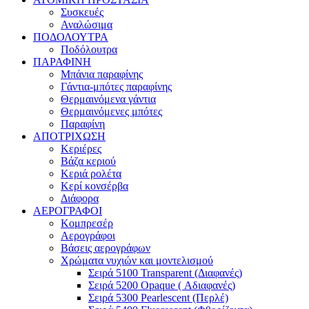
Συσκευές
Αναλώσιμα
ΠΟΔΟΛΟΥΤΡΑ
Ποδόλουτρα
ΠΑΡΑΦΙΝΗ
Μπάνια παραφίνης
Γάντια-μπότες παραφίνης
Θερμαινόμενα γάντια
Θερμαινόμενες μπότες
Παραφίνη
ΑΠΟΤΡΙΧΩΣΗ
Κεριέρες
Βάζα κεριού
Κεριά ρολέτα
Κερί κονσέρβα
Διάφορα
ΑΕΡΟΓΡΑΦΟΙ
Κομπρεσέρ
Αερογράφοι
Βάσεις αερογράφων
Χρώματα νυχιών και μοντελισμού
Σειρά 5100 Transparent (Διαφανές)
Σειρά 5200 Opaque ( Αδιαφανές)
Σειρά 5300 Pearlescent (Περλέ)