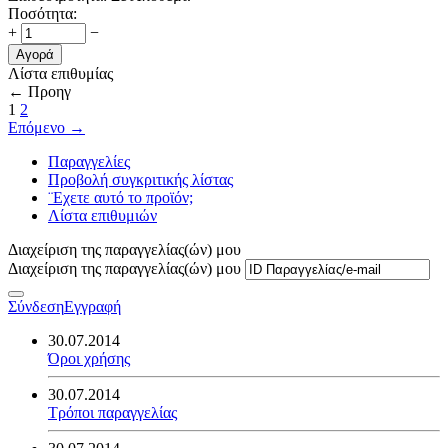
Ποσότητα:
+
−
Αγορά
Λίστα επιθυμίας
←
Προηγ
1
2
Επόμενο
→
Παραγγελίες
Προβολή συγκριτικής λίστας
¨Εχετε αυτό το προϊόν;
Λίστα επιθυμιών
Διαχείριση της παραγγελίας(ών) μου
Διαχείριση της παραγγελίας(ών) μου
Σύνδεση
Εγγραφή
30.07.2014
Όροι χρήσης
30.07.2014
Τρόποι παραγγελίας