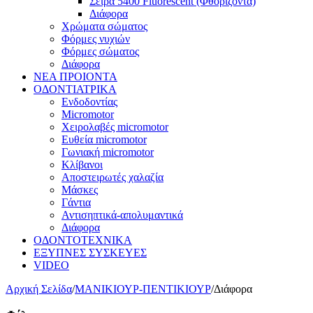
Σειρά 5400 Fluorescent (Φθορίζοντα)
Διάφορα
Χρώματα σώματος
Φόρμες νυχιών
Φόρμες σώματος
Διάφορα
ΝΕΑ ΠΡΟΙΟΝΤΑ
ΟΔΟΝΤΙΑΤΡΙΚΑ
Ενδοδοντίας
Micromotor
Χειρολαβές micromotor
Ευθεία micromotor
Γωνιακή micromotor
Κλίβανοι
Αποστειρωτές χαλαζία
Μάσκες
Γάντια
Αντισηπτικά-απολυμαντικά
Διάφορα
ΟΔΟΝΤΟΤΕΧΝΙΚΑ
ΕΞΥΠΝΕΣ ΣΥΣΚΕΥΕΣ
VIDEO
Αρχική Σελίδα
/
ΜΑΝΙΚΙΟΥΡ-ΠΕΝΤΙΚΙΟΥΡ
/
Διάφορα