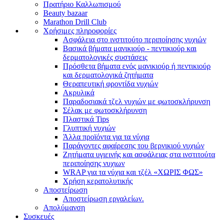
Πρατήριο Καλλωπισμού
Beauty bazaar
Marathon Drill Club
Χρήσιμες πληροφορίες
Ασφάλεια στο ινστιτούτο περιποίησης νυχιών
Βασικά βήματα μανικιούρ - πεντικιούρ και
δερματολογικές συστάσεις
Πρόσθετα βήματα ενός μανικιούρ ή πεντικιούρ
και δερματολογικά ζητήματα
Θεραπευτική φροντίδα νυχιών
Ακρυλικά
Παραδοσιακά τζελ νυχιών με φωτοσκλήρυνση
Σέλακ με φωτοσκλήρυνση
Πλαστικά Tips
Γλυπτική νυχιών
Άλλα προϊόντα για τα νύχια
Παράγοντες αφαίρεσης του βερνικιού νυχιών
Ζητήματα υγιεινής και ασφάλειας στα ινστιτούτα
περιποίησης νυχιων
WRAP για τα νύχια και τζέλ «ΧΩΡΙΣ ΦΩΣ»
Χρήση κερατολυτικής
Αποστείρωση
Αποστείρωση εργαλείων.
Απολύμανση
Συσκευές