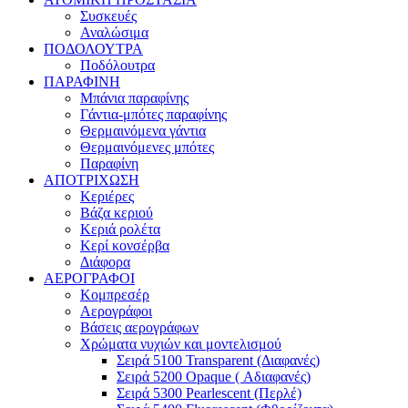
Συσκευές
Αναλώσιμα
ΠΟΔΟΛΟΥΤΡΑ
Ποδόλουτρα
ΠΑΡΑΦΙΝΗ
Μπάνια παραφίνης
Γάντια-μπότες παραφίνης
Θερμαινόμενα γάντια
Θερμαινόμενες μπότες
Παραφίνη
ΑΠΟΤΡΙΧΩΣΗ
Κεριέρες
Βάζα κεριού
Κεριά ρολέτα
Κερί κονσέρβα
Διάφορα
ΑΕΡΟΓΡΑΦΟΙ
Κομπρεσέρ
Αερογράφοι
Βάσεις αερογράφων
Χρώματα νυχιών και μοντελισμού
Σειρά 5100 Transparent (Διαφανές)
Σειρά 5200 Opaque ( Αδιαφανές)
Σειρά 5300 Pearlescent (Περλέ)