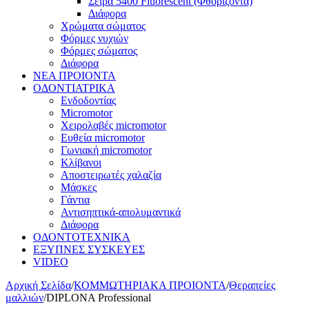
Σειρά 5400 Fluorescent (Φθορίζοντα)
Διάφορα
Χρώματα σώματος
Φόρμες νυχιών
Φόρμες σώματος
Διάφορα
ΝΕΑ ΠΡΟΙΟΝΤΑ
ΟΔΟΝΤΙΑΤΡΙΚΑ
Ενδοδοντίας
Micromotor
Χειρολαβές micromotor
Ευθεία micromotor
Γωνιακή micromotor
Κλίβανοι
Αποστειρωτές χαλαζία
Μάσκες
Γάντια
Αντισηπτικά-απολυμαντικά
Διάφορα
ΟΔΟΝΤΟΤΕΧΝΙΚΑ
ΕΞΥΠΝΕΣ ΣΥΣΚΕΥΕΣ
VIDEO
Αρχική Σελίδα
/
ΚΟΜΜΩΤΗΡΙΑΚΑ ΠΡΟΙΟΝΤΑ
/
Θεραπείες
μαλλιών
/
DIPLONA Professional