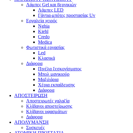
Λάμπες Gel και βερνικιών
Λάμπες LED
Γάντια-μπότες προστασίας Uv
Εργαλεία χειρός
Nghia
Kiehl
Credo
Medica
Φωτιστικά εργασίας
Led
Κλασικά
Διάφορα
Πινέλα ξεσκονίσματος
Μπολ μανικιούρ
Μαξιλάρια
Χέρια εκπαίδευσης
Διάφορα
ΑΠΟΣΤΕΙΡΩΣΗ
Αποστειρωτές χαλαζία
Κλίβανοι αποστείρωσης
Κλίβανοι υφασμάτων
Διάφορα
ΑΠΟΛΥΜΑΝΣΗ
Συσκευές
ΑΤΟΜΙΚΗ ΠΡΟΣΤΑΣΙΑ