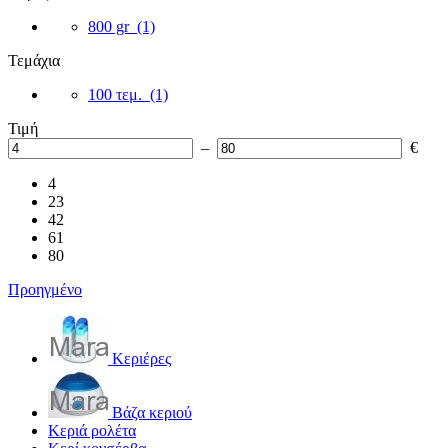
800 gr
(1)
Τεμάχια
100 τεμ.
(1)
Τιμή
–
€
4
23
42
61
80
Προηγμένο
Κεριέρες
Βάζα κεριού
Κεριά ρολέτα