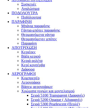
Συσκευές
Αναλώσιμα
ΠΟΔΟΛΟΥΤΡΑ
Ποδόλουτρα
ΠΑΡΑΦΙΝΗ
Μπάνια παραφίνης
Γάντια-μπότες παραφίνης
Θερμαινόμενα γάντια
Θερμαινόμενες μπότες
Παραφίνη
ΑΠΟΤΡΙΧΩΣΗ
Κεριέρες
Βάζα κεριού
Κεριά ρολέτα
Κερί κονσέρβα
Διάφορα
ΑΕΡΟΓΡΑΦΟΙ
Κομπρεσέρ
Αερογράφοι
Βάσεις αερογράφων
Χρώματα νυχιών και μοντελισμού
Σειρά 5100 Transparent (Διαφανές)
Σειρά 5200 Opaque ( Αδιαφανές)
Σειρά 5300 Pearlescent (Περλέ)