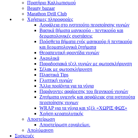
Πρατήριο Καλλωπισμού
Beauty bazaar
Marathon Drill Club
Χρήσιμες πληροφορίες
Ασφάλεια στο ινστιτούτο περιποίησης νυχιών
Βασικά βήματα μανικιούρ - πεντικιούρ και
δερματολογικές συστάσεις
Πρόσθετα βήματα ενός μανικιούρ ή πεντικιούρ
και δερματολογικά ζητήματα
Θεραπευτική φροντίδα νυχιών
Ακρυλικά
Παραδοσιακά τζελ νυχιών με φωτοσκλήρυνση
Σέλακ με φωτοσκλήρυνση
Πλαστικά Tips
Γλυπτική νυχιών
Άλλα προϊόντα για τα νύχια
Παράγοντες αφαίρεσης του βερνικιού νυχιών
Ζητήματα υγιεινής και ασφάλειας στα ινστιτούτα
περιποίησης νυχιων
WRAP για τα νύχια και τζέλ «ΧΩΡΙΣ ΦΩΣ»
Χρήση κερατολυτικής
Αποστείρωση
Αποστείρωση εργαλείων.
Απολύμανση
Συσκευές