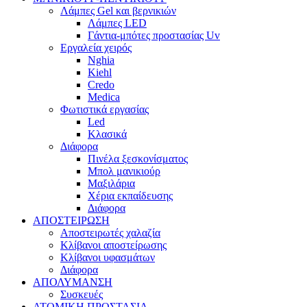
Λάμπες Gel και βερνικιών
Λάμπες LED
Γάντια-μπότες προστασίας Uv
Εργαλεία χειρός
Nghia
Kiehl
Credo
Medica
Φωτιστικά εργασίας
Led
Κλασικά
Διάφορα
Πινέλα ξεσκονίσματος
Μπολ μανικιούρ
Μαξιλάρια
Χέρια εκπαίδευσης
Διάφορα
ΑΠΟΣΤΕΙΡΩΣΗ
Αποστειρωτές χαλαζία
Κλίβανοι αποστείρωσης
Κλίβανοι υφασμάτων
Διάφορα
ΑΠΟΛΥΜΑΝΣΗ
Συσκευές
ΑΤΟΜΙΚΗ ΠΡΟΣΤΑΣΙΑ