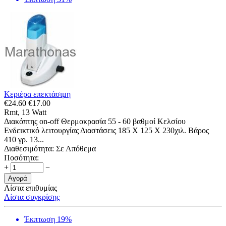
Κεριέρα επεκτάσιμη
€
24.60
€
17.00
Rmt, 13 Watt
Διακόπτης on-off Θερμοκρασία 55 - 60 βαθμοί Κελσίου
Ενδεικτικό λειτουργίας Διαστάσεις 185 Χ 125 X 230χιλ. Βάρος
410 γρ. 13...
Διαθεσιμότητα:
Σε Απόθεμα
Ποσότητα:
+
−
Αγορά
Λίστα επιθυμίας
Λίστα συγκρίσης
Έκπτωση 19%