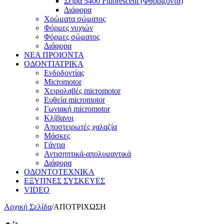
Σειρά 5400 Fluorescent (Φθορίζοντα)
Διάφορα
Χρώματα σώματος
Φόρμες νυχιών
Φόρμες σώματος
Διάφορα
ΝΕΑ ΠΡΟΙΟΝΤΑ
ΟΔΟΝΤΙΑΤΡΙΚΑ
Ενδοδοντίας
Micromotor
Χειρολαβές micromotor
Ευθεία micromotor
Γωνιακή micromotor
Κλίβανοι
Αποστειρωτές χαλαζία
Μάσκες
Γάντια
Αντισηπτικά-απολυμαντικά
Διάφορα
ΟΔΟΝΤΟΤΕΧΝΙΚΑ
ΕΞΥΠΝΕΣ ΣΥΣΚΕΥΕΣ
VIDEO
Αρχική Σελίδα
/
ΑΠΟΤΡΙΧΩΣΗ