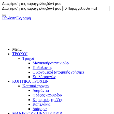
Διαχείριση της παραγγελίας(ών) μου
Διαχείριση της παραγγελίας(ών) μου
Σύνδεση
Εγγραφή
Menu
ΤΡΟΧΟΙ
Τροχοί
Μανικιούρ-πεντικιούρ
Ποδολογίας
Οικονομικοί (ατομικής χρήσης)
Στυλό τροχών
ΚΟΠΤΙΚΑ ΤΡΟΧΩΝ
Κοπτικά τροχών
Διαμάντια
Φρέζες καρβιδίου
Κεραμικές φρέζες
Καπελάκια
Διάφορα
ΜΑΝΙΚΙΟΥΡ-ΠΕΝΤΙΚΙΟΥΡ