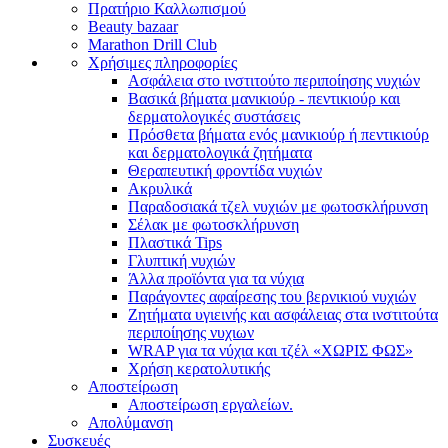
Πρατήριο Καλλωπισμού
Beauty bazaar
Marathon Drill Club
Χρήσιμες πληροφορίες
Ασφάλεια στο ινστιτούτο περιποίησης νυχιών
Βασικά βήματα μανικιούρ - πεντικιούρ και
δερματολογικές συστάσεις
Πρόσθετα βήματα ενός μανικιούρ ή πεντικιούρ
και δερματολογικά ζητήματα
Θεραπευτική φροντίδα νυχιών
Ακρυλικά
Παραδοσιακά τζελ νυχιών με φωτοσκλήρυνση
Σέλακ με φωτοσκλήρυνση
Πλαστικά Tips
Γλυπτική νυχιών
Άλλα προϊόντα για τα νύχια
Παράγοντες αφαίρεσης του βερνικιού νυχιών
Ζητήματα υγιεινής και ασφάλειας στα ινστιτούτα
περιποίησης νυχιων
WRAP για τα νύχια και τζέλ «ΧΩΡΙΣ ΦΩΣ»
Χρήση κερατολυτικής
Αποστείρωση
Αποστείρωση εργαλείων.
Απολύμανση
Συσκευές