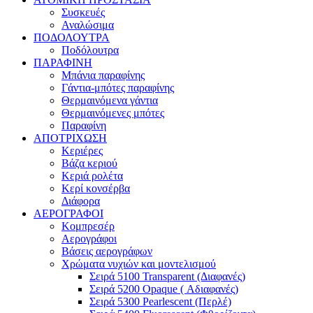
Συσκευές
Αναλώσιμα
ΠΟΔΟΛΟΥΤΡΑ
Ποδόλουτρα
ΠΑΡΑΦΙΝΗ
Μπάνια παραφίνης
Γάντια-μπότες παραφίνης
Θερμαινόμενα γάντια
Θερμαινόμενες μπότες
Παραφίνη
ΑΠΟΤΡΙΧΩΣΗ
Κεριέρες
Βάζα κεριού
Κεριά ρολέτα
Κερί κονσέρβα
Διάφορα
ΑΕΡΟΓΡΑΦΟΙ
Κομπρεσέρ
Αερογράφοι
Βάσεις αερογράφων
Χρώματα νυχιών και μοντελισμού
Σειρά 5100 Transparent (Διαφανές)
Σειρά 5200 Opaque ( Αδιαφανές)
Σειρά 5300 Pearlescent (Περλέ)