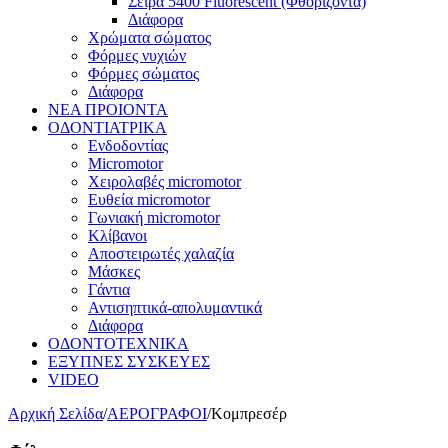
Σειρά 5400 Fluorescent (Φθορίζοντα)
Διάφορα
Χρώματα σώματος
Φόρμες νυχιών
Φόρμες σώματος
Διάφορα
ΝΕΑ ΠΡΟΙΟΝΤΑ
ΟΔΟΝΤΙΑΤΡΙΚΑ
Ενδοδοντίας
Micromotor
Χειρολαβές micromotor
Ευθεία micromotor
Γωνιακή micromotor
Κλίβανοι
Αποστειρωτές χαλαζία
Μάσκες
Γάντια
Αντισηπτικά-απολυμαντικά
Διάφορα
ΟΔΟΝΤΟΤΕΧΝΙΚΑ
ΕΞΥΠΝΕΣ ΣΥΣΚΕΥΕΣ
VIDEO
Αρχική Σελίδα
/
ΑΕΡΟΓΡΑΦΟΙ
/
Κομπρεσέρ