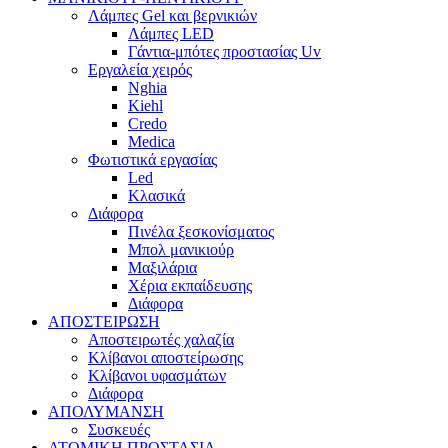
Λάμπες Gel και βερνικιών
Λάμπες LED
Γάντια-μπότες προστασίας Uv
Εργαλεία χειρός
Nghia
Kiehl
Credo
Medica
Φωτιστικά εργασίας
Led
Κλασικά
Διάφορα
Πινέλα ξεσκονίσματος
Μπολ μανικιούρ
Μαξιλάρια
Χέρια εκπαίδευσης
Διάφορα
ΑΠΟΣΤΕΙΡΩΣΗ
Αποστειρωτές χαλαζία
Κλίβανοι αποστείρωσης
Κλίβανοι υφασμάτων
Διάφορα
ΑΠΟΛΥΜΑΝΣΗ
Συσκευές
ΑΤΟΜΙΚΗ ΠΡΟΣΤΑΣΙΑ