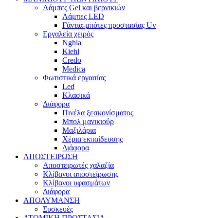
Λάμπες Gel και βερνικιών
Λάμπες LED
Γάντια-μπότες προστασίας Uv
Εργαλεία χειρός
Nghia
Kiehl
Credo
Medica
Φωτιστικά εργασίας
Led
Κλασικά
Διάφορα
Πινέλα ξεσκονίσματος
Μπολ μανικιούρ
Μαξιλάρια
Χέρια εκπαίδευσης
Διάφορα
ΑΠΟΣΤΕΙΡΩΣΗ
Αποστειρωτές χαλαζία
Κλίβανοι αποστείρωσης
Κλίβανοι υφασμάτων
Διάφορα
ΑΠΟΛΥΜΑΝΣΗ
Συσκευές
ΑΤΟΜΙΚΗ ΠΡΟΣΤΑΣΙΑ