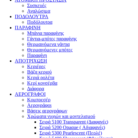
Συσκευές
Αναλώσιμα
ΠΟΔΟΛΟΥΤΡΑ
Ποδόλουτρα
ΠΑΡΑΦΙΝΗ
Μπάνια παραφίνης
Γάντια-μπότες παραφίνης
Θερμαινόμενα γάντια
Θερμαινόμενες μπότες
Παραφίνη
ΑΠΟΤΡΙΧΩΣΗ
Κεριέρες
Βάζα κεριού
Κεριά ρολέτα
Κερί κονσέρβα
Διάφορα
ΑΕΡΟΓΡΑΦΟΙ
Κομπρεσέρ
Αερογράφοι
Βάσεις αερογράφων
Χρώματα νυχιών και μοντελισμού
Σειρά 5100 Transparent (Διαφανές)
Σειρά 5200 Opaque ( Αδιαφανές)
Σειρά 5300 Pearlescent (Περλέ)