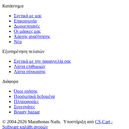
Κατάστημα
Σχετικά με μας
Επικοινωνία
Δωροεπιταγές
Οι μάρκες μας
Χάρτης αναζήτησης
Νέα
Εξυπηρέτηση πελατών
Σχετικά με την παραγγελία σας
Λίστα επιθυμιών
Λίστα σύγκρισης
Διάφορα
Όροι χρήσης
Προσωπικά δεδομένα
Πληροφορίες
Συνεργάτες
Beauty bazaar
© 2004-2026 Marathonas Nails. Υποστήριξη από
CS-Cart -
Software καλάθι αγορών