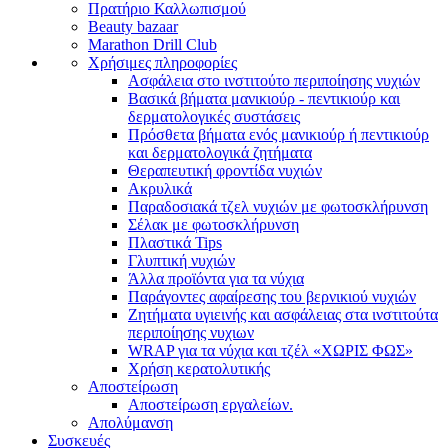
Πρατήριο Καλλωπισμού
Beauty bazaar
Marathon Drill Club
Χρήσιμες πληροφορίες
Ασφάλεια στο ινστιτούτο περιποίησης νυχιών
Βασικά βήματα μανικιούρ - πεντικιούρ και
δερματολογικές συστάσεις
Πρόσθετα βήματα ενός μανικιούρ ή πεντικιούρ
και δερματολογικά ζητήματα
Θεραπευτική φροντίδα νυχιών
Ακρυλικά
Παραδοσιακά τζελ νυχιών με φωτοσκλήρυνση
Σέλακ με φωτοσκλήρυνση
Πλαστικά Tips
Γλυπτική νυχιών
Άλλα προϊόντα για τα νύχια
Παράγοντες αφαίρεσης του βερνικιού νυχιών
Ζητήματα υγιεινής και ασφάλειας στα ινστιτούτα
περιποίησης νυχιων
WRAP για τα νύχια και τζέλ «ΧΩΡΙΣ ΦΩΣ»
Χρήση κερατολυτικής
Αποστείρωση
Αποστείρωση εργαλείων.
Απολύμανση
Συσκευές