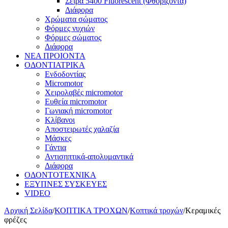
Σειρά 5400 Fluorescent (Φθορίζοντα)
Διάφορα
Χρώματα σώματος
Φόρμες νυχιών
Φόρμες σώματος
Διάφορα
ΝΕΑ ΠΡΟΙΟΝΤΑ
ΟΔΟΝΤΙΑΤΡΙΚΑ
Ενδοδοντίας
Micromotor
Χειρολαβές micromotor
Ευθεία micromotor
Γωνιακή micromotor
Κλίβανοι
Αποστειρωτές χαλαζία
Μάσκες
Γάντια
Αντισηπτικά-απολυμαντικά
Διάφορα
ΟΔΟΝΤΟΤΕΧΝΙΚΑ
ΕΞΥΠΝΕΣ ΣΥΣΚΕΥΕΣ
VIDEO
Αρχική Σελίδα
/
ΚΟΠΤΙΚΑ ΤΡΟΧΩΝ
/
Κοπτικά τροχών
/
Κεραμικές
φρέζες